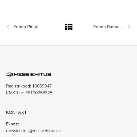
Eramu Pirital
Eramu Rannamõisas
Registrikood: 10009947
KMKR nr: EE100258325
KONTAKT
E-post
messiehitus@messiehitus.ee